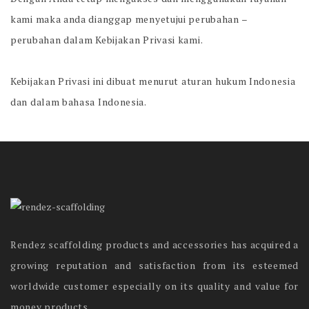
kami maka anda dianggap menyetujui perubahan –
perubahan dalam Kebijakan Privasi kami.
Kebijakan Privasi ini dibuat menurut aturan hukum Indonesia
dan dalam bahasa Indonesia.
Rendez scaffolding products and accessories has acquired a
growing reputation and satisfaction from its esteemed
worldwide customer especially on its quality and value for
money products.