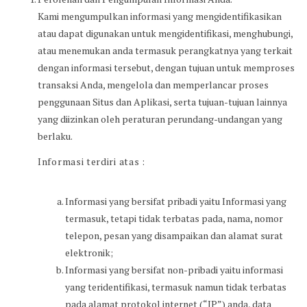
Kami mengumpulkan informasi yang mengidentifikasikan
atau dapat digunakan untuk mengidentifikasi, menghubungi,
atau menemukan anda termasuk perangkatnya yang terkait
dengan informasi tersebut, dengan tujuan untuk memproses
transaksi Anda, mengelola dan memperlancar proses
penggunaan Situs dan Aplikasi, serta tujuan-tujuan lainnya
yang diizinkan oleh peraturan perundang-undangan yang
berlaku.
Informasi terdiri atas :
Informasi yang bersifat pribadi yaitu Informasi yang
termasuk, tetapi tidak terbatas pada, nama, nomor
telepon, pesan yang disampaikan dan alamat surat
elektronik;
Informasi yang bersifat non-pribadi yaitu informasi
yang teridentifikasi, termasuk namun tidak terbatas
pada alamat protokol internet (“IP”) anda, data