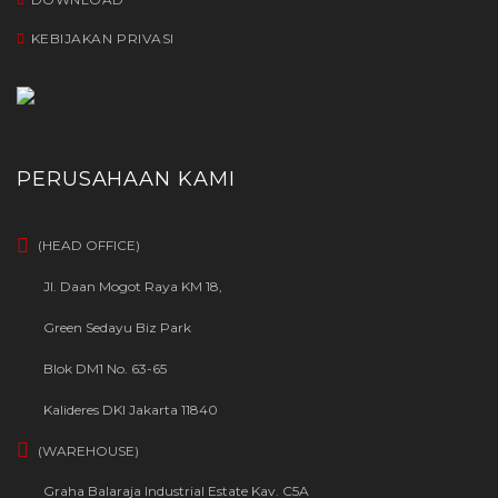
KEBIJAKAN PRIVASI
PERUSAHAAN KAMI
(HEAD OFFICE)
Jl. Daan Mogot Raya KM 18,
Green Sedayu Biz Park
Blok DM1 No. 63-65
Kalideres DKI Jakarta 11840
(WAREHOUSE)
Graha Balaraja Industrial Estate Kav. C5A