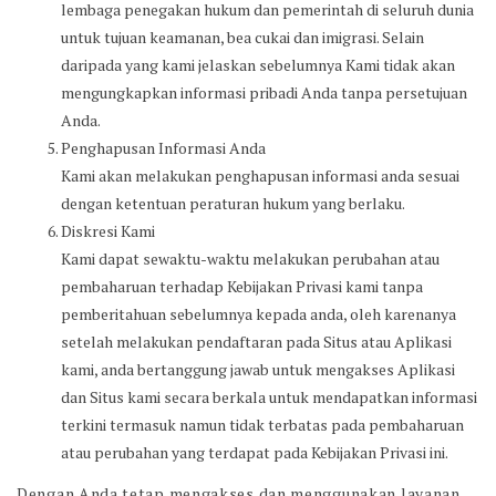
lembaga penegakan hukum dan pemerintah di seluruh dunia
untuk tujuan keamanan, bea cukai dan imigrasi. Selain
daripada yang kami jelaskan sebelumnya Kami tidak akan
mengungkapkan informasi pribadi Anda tanpa persetujuan
Anda.
Penghapusan Informasi Anda
Kami akan melakukan penghapusan informasi anda sesuai
dengan ketentuan peraturan hukum yang berlaku.
Diskresi Kami
Kami dapat sewaktu-waktu melakukan perubahan atau
pembaharuan terhadap Kebijakan Privasi kami tanpa
pemberitahuan sebelumnya kepada anda, oleh karenanya
setelah melakukan pendaftaran pada Situs atau Aplikasi
kami, anda bertanggung jawab untuk mengakses Aplikasi
dan Situs kami secara berkala untuk mendapatkan informasi
terkini termasuk namun tidak terbatas pada pembaharuan
atau perubahan yang terdapat pada Kebijakan Privasi ini.
Dengan Anda tetap mengakses dan menggunakan layanan